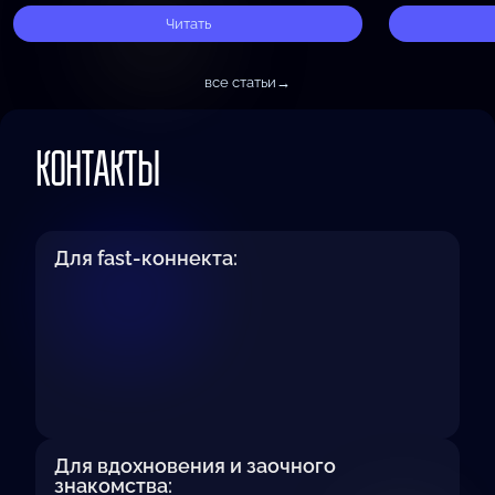
свою реальность. Освобождение от ожиданий
камне — она п
открывает путь к новым возможностям. Когда
Читать
формируется 
мы перестаём навязывать…
все статьи
→
КОНТАКТЫ
Для fast-коннекта:
Для вдохновения и заочного
знакомства: