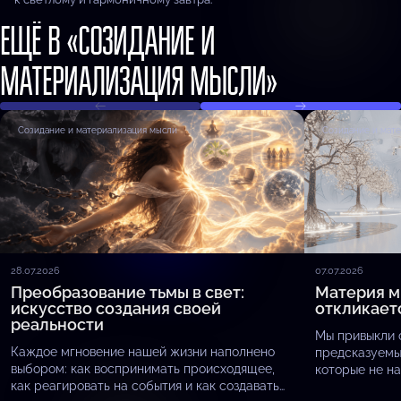
ЕЩЁ В «СОЗИДАНИЕ И
МАТЕРИАЛИЗАЦИЯ МЫСЛИ»
Созидание и материализация мысли
Созидание и мат
28.07.2026
07.07.2026
Преобразование тьмы в свет:
Материя м
искусство создания своей
откликает
реальности
Мы привыкли 
Каждое мгновение нашей жизни наполнено
предсказуемы
выбором: как воспринимать происходящее,
которые не на
как реагировать на события и как создавать
присмотреться