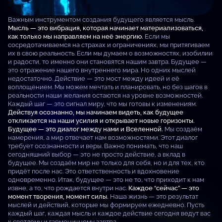
Важным инструментом создания будущего является мысль.
Мысль — это вибрация, которая начинает материализоваться,
как только мы направляем на неё энергию.
Если мы
сосредотачиваемся на страхах и ограничениях, мы притягиваем
их в свою реальность. Если мы думаем о возможностях, изобилии
и радости, то именно они становятся нашим завтра. Будущее —
это отражение нашего внутреннего мира. Но одних мыслей
недостаточно. Действие — это мост между идеей и её
воплощением. Мы можем мечтать и планировать, но без шагов в
реальности наши желания остаются на уровне возможностей.
Каждый шаг — это сигнал миру, что мы готовы к изменениям.
Действуя осознанно, мы начинаем видеть, как будущее
откликается на наши усилия и открывает новые горизонты.
Будущее — это диалог между нами и Вселенной.
Мы создаём
намерения, а мир отвечает нам возможностями. Этот диалог
требует осознанности и веры. Важно понимать, что наш
сегодняшний выбор — это не просто действие, а вклад в
будущее. Мы создаём мир не только для себя, но и для тех, кто
придёт после нас. Это ответственность и вдохновение
одновременно. Итак, будущее — это не то, что приходит к нам
извне, а то, что рождается внутри нас.
Каждое “сейчас” — это
момент творения, момент силы.
Наша жизнь — это результат
мыслей и действий, которые мы формируем ежедневно. Пусть
каждый шаг, каждая мысль и каждое действие сегодня ведут вас
к светлому и гармоничному завтра.