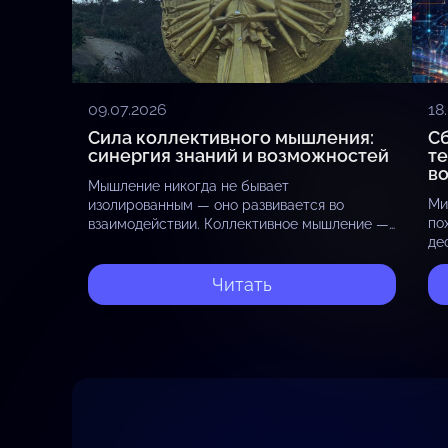
09.07.2026
18
Сила коллективного мышления:
С
синергия знаний и возможностей
т
в
Мышление никогда не бывает
Ми
изолированным — оно развивается во
по
взаимодействии. Коллективное мышление —
де
это не просто сумма отдельных точек
ин
зрения, а единый поток идей, энергии и
тр
осознания, где каждый участник…
Читать
ра