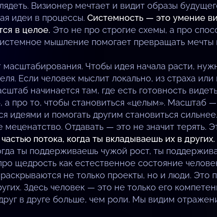
лядеть. Визионер мечтает и видит образы будуще
ая идеи в процессы.
Системность — это умение вид
ся в целое.
Это не про строгие схемы, а про спос
истемное мышление помогает превращать мечты в 
 масштабирования. Чтобы идея начала расти, нужн
ля. Если человек мыслит локально, из страха или
сштаб начинается там, где есть готовность видеть
, а про то, чтобы становиться «целым». Масштаб 
ься идеями и помогать другим становиться сильнее
меценатство. Отдавать — это не значит терять. Э
частью потока, когда ты вкладываешь их в других.
Когда ты поддерживаешь чужой рост, ты поддержив
 про щедрость как естественное состояние человек
 раскрываются не только проекты, но и люди. Это 
угих. Здесь человек — это не только его компетенц
друг в друге больше, чем роли. Мы видим отражен