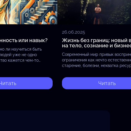
26.06.2025
нность или навык?
Жизнь без границ: новый 
на тело, сознание и бизне
но ли научиться быть
Современный мир привык воспри
людей уже не одно
ограничения как нечто естественн
тво кажется чем-то
старение, болезни, нехватка ресу
 самом деле это не
это кажется неизбежным. Однако,
ько осознанный выбор и…
заглянуть глубже, становится поня
границы существуют лишь в наше
Читать
Читать
восприятии.…