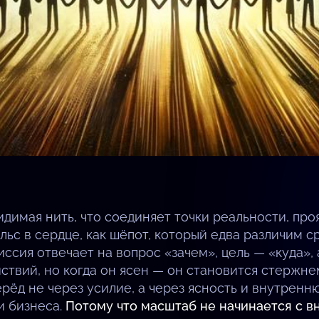
идимая нить, что соединяет точки реальности, про
льс в сердце, как шёпот, который едва различим с
иссия отвечает на вопрос «зачем», цель — «куда», 
твий, но когда он ясен — он становится стержнем
ерёд не через усилие, а через ясность и внутрен
и бизнеса.
Потому что масштаб не начинается с в