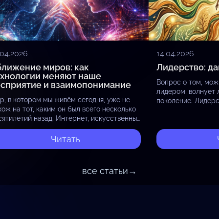
.04.2026
14.04.2026
ближение миров: как
Лидерство: да
ехнологии меняют наше
Вопрос о том, мож
осприятие и взаимопонимание
лидером, волнует 
р, в котором мы живём сегодня, уже не
поколение. Лидерс
хож на тот, каким он был всего несколько
врождённым, но на
сятилетий назад. Интернет, искусственный
столько дар, скол
теллект, самолёты и скоростные виды
анспорта разрушили границы, которые
Читать
ньше…
все статьи
→