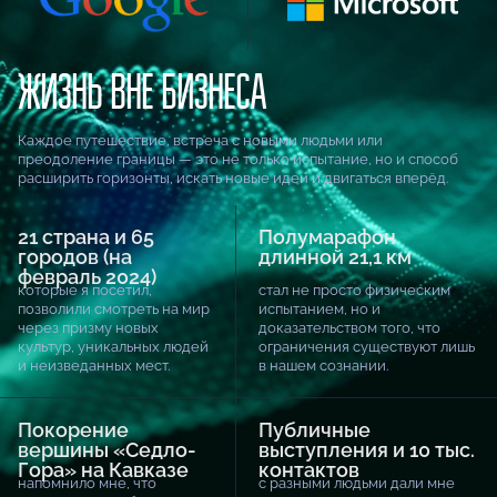
ЖИЗНЬ ВНЕ БИЗНЕСА
Каждое путешествие, встреча с новыми людьми или
преодоление границы — это не только испытание, но и способ
расширить горизонты, искать новые идеи и двигаться вперёд.
21 страна и 65
Полумарафон
городов (на
длинной 21,1 км
февраль 2024)
которые я посетил,
стал не просто физическим
позволили смотреть на мир
испытанием, но и
через призму новых
доказательством того, что
культур, уникальных людей
ограничения существуют лишь
и неизведанных мест.
в нашем сознании.
Покорение
Публичные
вершины «Седло-
выступления и 10 тыс.
Гора» на Кавказе
контактов
напомнило мне, что
с разными людьми дали мне