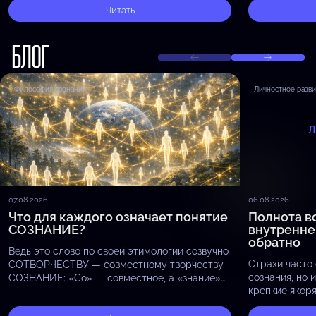
ИНТЕЛЛЕКТУАЛЬНОГО РАЗВИТИЯ
РАЗГОВОР
Читать
ПОТЕНЦИ
БЛОГ
Философия сознания
Личностное разв
Л
07.08.2026
06.08.2026
Что для каждого означает понятие
Полнота вс
СОЗНАНИЕ?
внутренне
обратно
Ведь это слово по своей этимологии созвучно
Страхи часто 
СОТВОРЧЕСТВУ — совместному творчеству.
сознания, но 
СОЗНАНИЕ: «Со» — совместное, а «знание»
крепкие якор
— знание и опыт, полученные в прежних
не позволяющи
воплощениях или циклах эволюции.