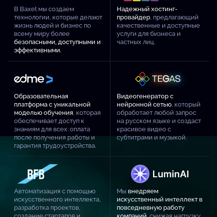
В Baxet мы создаем
Надежный хостинг-
технологии, которые делают
провайдер
, предлагающий
жизнь людей и бизнес по
качественные и доступные
всему миру более
услуги для бизнеса и
безопасными, доступными и
частных лиц.
эффективными.
Образовательная
Видеогенератор с
платформа с уникальной
нейронной сетью
, который
моделью обучения
, которая
обработает любой запрос
обеспечивает доступ к
на русском языке и создаст
знаниям для всех: оплата
красивое видео с
после получения работы и
субтитрами и музыкой.
гарантия трудоустройства.
Автоматизация с помощью
Мы
внедряем
искусственного интеллекта,
искусственный интеллект в
разработка проектов,
повседневную работу
создание стартапов и
компаний
, снижая нагрузку