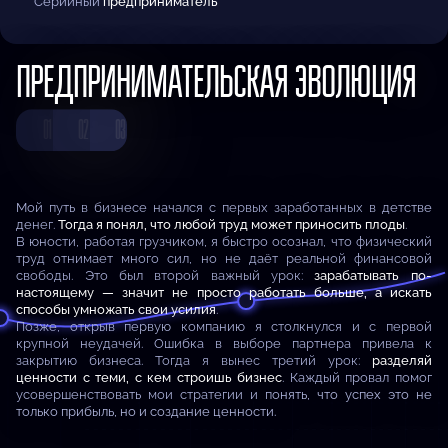
Серийный
предприниматель
ПРЕДПРИНИМАТЕЛЬСКАЯ ЭВОЛЮЦИЯ
01
02
03
Мой путь в бизнесе начался с первых заработанных в детстве
денег.
Тогда я понял, что любой труд может приносить плоды
.
В юности, работая грузчиком, я быстро осознал, что физический
труд отнимает много сил, но не даёт реальной финансовой
свободы. Это был второй важный урок:
зарабатывать по-
настоящему — значит не просто работать больше, а искать
способы умножать свои усилия
.
Позже, открыв первую компанию я столкнулся и с первой
крупной неудачей. Ошибка в выборе партнера привела к
закрытию бизнеса. Тогда я вынес третий урок:
разделяй
ценности с теми, с кем строишь бизнес
. Каждый провал помог
усовершенствовать мои стратегии и понять, что успех это не
только прибыль, но и создание ценности.