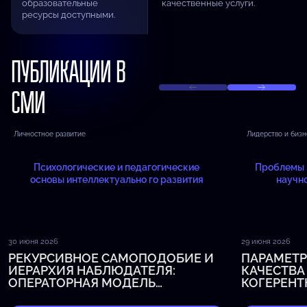
образовательные
качественные услуги.
ресурсы доступными.
ПУБЛИКАЦИИ В
СМИ
Личностное развитие
Лидерство и бизн
Психологические и педагогические
Проблемы 
основы интеллектуально го развития
научн
30 июня 2026
29 июня 2026
РЕКУРСИВНОЕ САМОПОДОБИЕ И
ПАРАМЕТР
ИЕРАРХИЯ НАБЛЮДАТЕЛЯ:
КАЧЕСТВА
ОПЕРАТОРНАЯ МОДЕЛЬ
КОГЕРЕНТН
МЕТАКОГНИТИВНОГО ИЗМЕРЕНИЯ
ЗНАНИЯ К