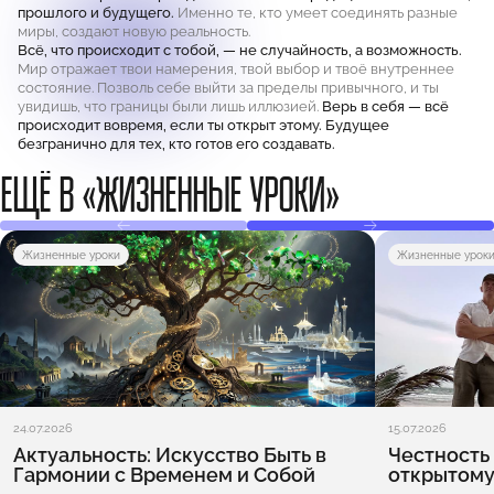
прошлого и будущего.
Именно те, кто умеет соединять разные
миры, создают новую реальность.
Всё, что происходит с тобой, — не случайность, а возможность.
Мир отражает твои намерения, твой выбор и твоё внутреннее
состояние. Позволь себе выйти за пределы привычного, и ты
увидишь, что границы были лишь иллюзией.
Верь в себя — всё
происходит вовремя, если ты открыт этому. Будущее
безгранично для тех, кто готов его создавать.
ЕЩЁ В «ЖИЗНЕННЫЕ УРОКИ»
Жизненные уроки
Жизненные урок
24.07.2026
15.07.2026
Актуальность: Искусство Быть в
Честность 
Гармонии с Временем и Собой
открытому