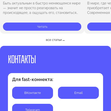
Быть актуальным в быстро меняющемся мире
В мире, где ч
— значит не просто реагировать на
приобретает 
происходящее, а ощущать его, становиться
Современная 
частью потока жизни, сохраняя при этом свою
сомнениями, 
уникальность. Актуальность — это не набор…
обманутым. Н
Читать
доверять окр
все статьи
→
КОНТАКТЫ
Для fast-коннекта:
BКонтакте
Email
Telegram