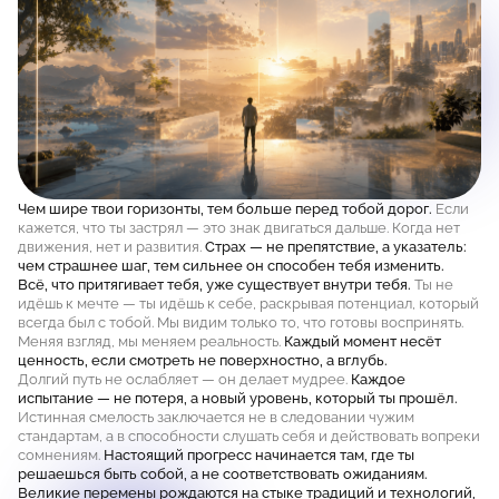
Чем шире твои горизонты, тем больше перед тобой дорог.
Если
кажется, что ты застрял — это знак двигаться дальше. Когда нет
движения, нет и развития.
Страх — не препятствие, а указатель:
чем страшнее шаг, тем сильнее он способен тебя изменить.
Всё, что притягивает тебя, уже существует внутри тебя.
Ты не
идёшь к мечте — ты идёшь к себе, раскрывая потенциал, который
всегда был с тобой. Мы видим только то, что готовы воспринять.
Меняя взгляд, мы меняем реальность.
Каждый момент несёт
ценность, если смотреть не поверхностно, а вглубь.
Долгий путь не ослабляет — он делает мудрее.
Каждое
испытание — не потеря, а новый уровень, который ты прошёл.
Истинная смелость заключается не в следовании чужим
стандартам, а в способности слушать себя и действовать вопреки
сомнениям.
Настоящий прогресс начинается там, где ты
решаешься быть собой, а не соответствовать ожиданиям.
Великие перемены рождаются на стыке традиций и технологий,