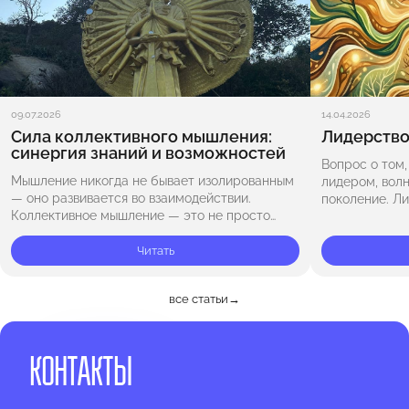
09.07.2026
14.04.2026
Сила коллективного мышления:
Лидерство
синергия знаний и возможностей
Вопрос о том,
Мышление никогда не бывает изолированным
лидером, вол
— оно развивается во взаимодействии.
поколение. Л
Коллективное мышление — это не просто
врождённым, 
сумма отдельных точек зрения, а единый
столько дар, 
поток идей, энергии и осознания, где каждый
Читать
участник…
все статьи
→
КОНТАКТЫ