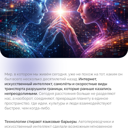
Мир, в котором мы живём сегодня, уже не похож на тот, каким он
был всего несколько десятилетий назад.
Интернет,
искусственный интеллект, самолёты и скоростные виды
транспорта разрушили границы, которые раньше казались
непреодолимыми.
Сегодня расстояния больше не разделяют
нас, а наоборот, соединяют, превращая планету в единое
пространство, где идеи, культуры и люди взаимодействуют
быстрее, чем когда-либо.
Технологии стирают языковые барьеры.
Автопереводчики и
искусственный интеллект сделали возможным мгновенное