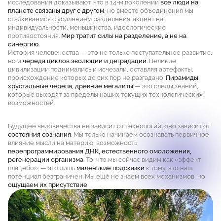
исследования доказывают, что в 14-м поколении
все люди на
планете связаны друг с другом
, но вместо объединения мы
сталкиваемся с усилением разделения: акцент на
индивидуальности, меньшинства, идеологические
противостояния.
Мир тратит силы на разделение, а не на
синергию.
История человечества — это не только поступательное развитие,
но и
череда циклов эволюции и деградации
. Великие
цивилизации поднимались и исчезали, оставляя артефакты,
происхождение которых до сих пор не разгадано.
Пирамиды,
хрустальные черепа, древние мегалиты
— это следы знаний,
которые выходят за пределы наших текущих технологических
возможностей.
Будущее человечества не зависит от технологий, оно зависит от
состояния сознания
. Мы только начинаем осознавать первичное
влияние мысли на материю, возможность
перепрограммирования ДНК, естественного омоложения,
регенерации организма
. То, что мы сейчас видим как «эффект
плацебо», — это лишь
маленькие подсказки
к тому, что наш
потенциал безграничен. Мы ещё не знаем всех механизмов, но
ощущаем их присутствие
.