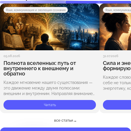
Язык, коммуникация и эволюция сознания
Язык, коммуникац
05.08.2026
31.07.2026
Полнота вселенных: путь от
Сила и эне
внутреннего к внешнему и
формируют
обратно
Каждое слово,
Каждое мгновение нашего существования —
себе не тольк
это движение между двумя полюсами:
энергетику, к
внешним и внутренним. Направляя внимание
подсознатель
во внешний мир — к природе, звёздам и
говорим одно,
бескрайнему космосу, — мы ощущаем
Читать
подтекст всег
масштаб Вселенной…
все статьи
→