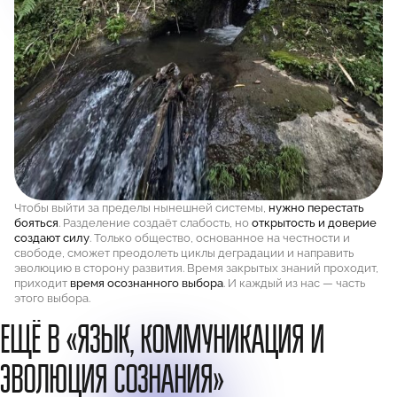
Чтобы выйти за пределы нынешней системы,
нужно перестать
бояться
. Разделение создаёт слабость, но
открытость и доверие
создают силу
. Только общество, основанное на честности и
свободе, сможет преодолеть циклы деградации и направить
эволюцию в сторону развития. Время закрытых знаний проходит,
приходит
время осознанного выбора
. И каждый из нас — часть
этого выбора.
ЕЩЁ В «ЯЗЫК, КОММУНИКАЦИЯ И
ЭВОЛЮЦИЯ СОЗНАНИЯ»