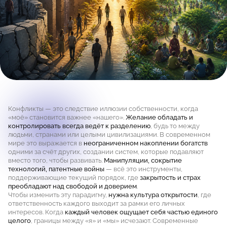
Конфликты — это следствие иллюзии собственности, когда
«моё» становится важнее «нашего».
Желание обладать и
контролировать всегда ведёт к разделению
, будь то между
людьми, странами или целыми цивилизациями. В современном
мире это выражается в
неограниченном накоплении богатств
одними за счёт других, создании систем, которые подавляют
вместо того, чтобы развивать.
Манипуляции, сокрытие
технологий, патентные войны
— всё это инструменты,
поддерживающие текущий порядок, где
закрытость и страх
преобладают над свободой и доверием
.
Чтобы изменить эту парадигму,
нужна культура открытости
, где
ответственность каждого выходит за рамки его личных
интересов. Когда
каждый человек ощущает себя частью единого
целого
, границы между «я» и «мы» исчезают. Современные