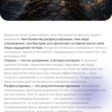
Время не течёт равномерно, оно подчиняется фокусу нашего
внимания.
Чем более мы расфокусированы, чем чаще
отвлекаемся, тем быстрее оно пролетает, оставляя после себя
лишь ощущение потери.
Когда же внимание направлено чётко и
осознанно, время уплотняется, превращаясь в пространство, где
возможно всё.
Спешка — это не ускорение, а потеря контроля.
В попытке
сделать больше, переключаясь между задачами, мы лишь
разбиваем внимание на фрагменты, и в итоге не замечаем, как
день пролетает впустую. Настоящая эффективность — не в
скорости движений, а в глубине включённости. Только полное
присутствие даёт возможность управлять временем.
Расфокусировка — это разуплотнение времени.
Множество
отвлекающих факторов разрывают поток, создавая иллюзию, что
мы постоянно чем-то заняты. Но быть занятым не значит
двигаться вперёд. Внимание — это энергия, и если она
рассеивается, то и результаты становятся размытыми.
Направленный фокус делает время плотным, концентрируя в
одном часе больше, чем другие успевают за день