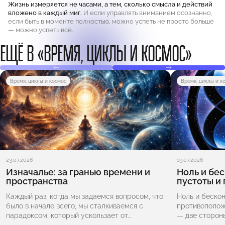
Жизнь измеряется не часами, а тем, сколько смысла и действий
вложено в каждый миг.
И если управлять вниманием осознанно,
если быть в моменте полностью, можно успеть не просто больше
— можно успеть всё.
ЕЩЁ В «ВРЕМЯ, ЦИКЛЫ И КОСМОС»
Время, циклы и космос
Время, циклы и к
23.07.2026
19.07.2026
Изначалье: за гранью времени и
Ноль и бе
пространства
пустоты и
Каждый раз, когда мы задаемся вопросом, что
Ноль и беско
было в начале всего, мы сталкиваемся с
противополож
парадоксом, который ускользает от
— две стороны
привычной логики. Изначалье — это не просто
символ отсутс