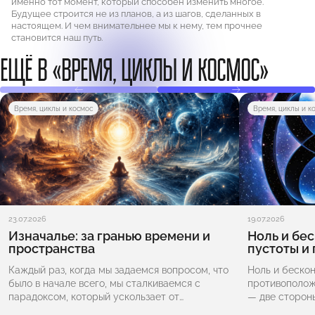
именно тот момент, который способен изменить многое.
Будущее строится не из планов, а из шагов, сделанных в
настоящем. И чем внимательнее мы к нему, тем прочнее
становится наш путь.
ЕЩЁ В «ВРЕМЯ, ЦИКЛЫ И КОСМОС»
Время, циклы и космос
Время, циклы и к
23.07.2026
19.07.2026
Изначалье: за гранью времени и
Ноль и бе
пространства
пустоты и
Каждый раз, когда мы задаемся вопросом, что
Ноль и беско
было в начале всего, мы сталкиваемся с
противополож
парадоксом, который ускользает от
— две стороны
привычной логики. Изначалье — это не просто
символ отсутс