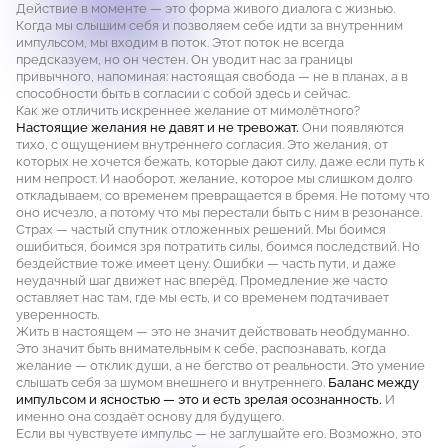
Действие в моменте — это форма живого диалога с жизнью.
Когда мы слышим себя и позволяем себе идти за внутренним
импульсом, мы входим в поток. Этот поток не всегда
предсказуем, но он честен. Он уводит нас за границы
привычного, напоминая: настоящая свобода — не в планах, а в
способности быть в согласии с собой здесь и сейчас.
Как же отличить искреннее желание от мимолётного?
Настоящие желания не давят и не тревожат.
Они появляются
тихо, с ощущением внутреннего согласия. Это желания, от
которых не хочется бежать, которые дают силу, даже если путь к
ним непрост. И наоборот, желание, которое мы слишком долго
откладываем, со временем превращается в бремя. Не потому что
оно исчезло, а потому что мы перестали быть с ним в резонансе.
Страх — частый спутник отложенных решений. Мы боимся
ошибиться, боимся зря потратить силы, боимся последствий. Но
бездействие тоже имеет цену. Ошибки — часть пути, и даже
неудачный шаг движет нас вперёд. Промедление же часто
оставляет нас там, где мы есть, и со временем подтачивает
уверенность.
Жить в настоящем — это не значит действовать необдуманно.
Это значит быть внимательным к себе, распознавать, когда
желание — отклик души, а не бегство от реальности. Это умение
слышать себя за шумом внешнего и внутреннего.
Баланс между
импульсом и ясностью — это и есть зрелая осознанность.
И
именно она создаёт основу для будущего.
Если вы чувствуете импульс — не заглушайте его. Возможно, это