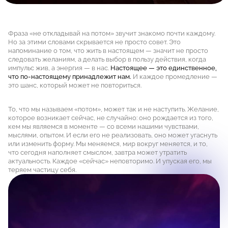
Фраза «не откладывай на потом» звучит знакомо почти каждому.
Но за этими словами скрывается не просто совет. Это
напоминание о том, что жить в настоящем — значит не просто
следовать желаниям, а делать выбор в пользу действия, когда
импульс жив, а энергия — в нас.
Настоящее — это единственное,
что по-настоящему принадлежит нам.
И каждое промедление —
это шанс, который может не повториться.
То, что мы называем «потом», может так и не наступить. Желание,
которое возникает сейчас, не случайно: оно рождается из того,
кем мы являемся в моменте — со всеми нашими чувствами,
мыслями, опытом. И если его не реализовать, оно может угаснуть
или изменить форму. Мы меняемся, мир вокруг меняется, и то,
что сегодня наполняет смыслом, завтра может утратить
актуальность. Каждое «сейчас» неповторимо. И упуская его, мы
теряем частицу себя.