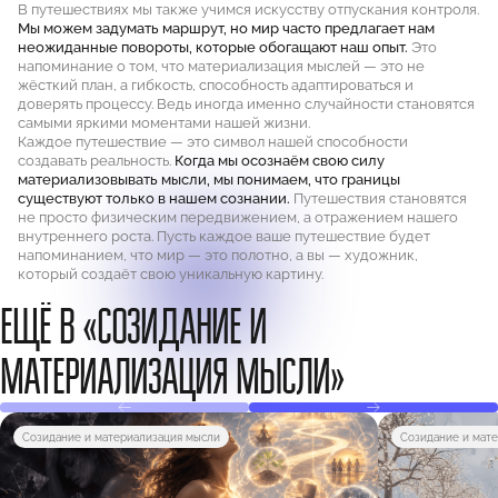
В путешествиях мы также учимся искусству отпускания контроля.
Мы можем задумать маршрут, но мир часто предлагает нам
неожиданные повороты, которые обогащают наш опыт.
Это
напоминание о том, что материализация мыслей — это не
жёсткий план, а гибкость, способность адаптироваться и
доверять процессу. Ведь иногда именно случайности становятся
самыми яркими моментами нашей жизни.
Каждое путешествие — это символ нашей способности
создавать реальность.
Когда мы осознаём свою силу
материализовывать мысли, мы понимаем, что границы
существуют только в нашем сознании.
Путешествия становятся
не просто физическим передвижением, а отражением нашего
внутреннего роста. Пусть каждое ваше путешествие будет
напоминанием, что мир — это полотно, а вы — художник,
который создаёт свою уникальную картину.
ЕЩЁ В «СОЗИДАНИЕ И
МАТЕРИАЛИЗАЦИЯ МЫСЛИ»
Созидание и материализация мысли
Созидание и мат