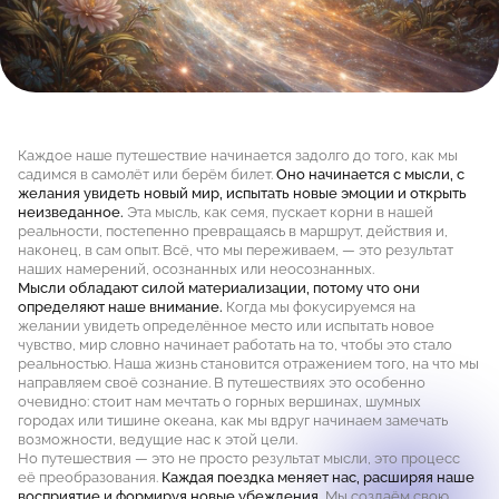
Каждое наше путешествие начинается задолго до того, как мы
садимся в самолёт или берём билет.
Оно начинается с мысли, с
желания увидеть новый мир, испытать новые эмоции и открыть
неизведанное.
Эта мысль, как семя, пускает корни в нашей
реальности, постепенно превращаясь в маршрут, действия и,
наконец, в сам опыт. Всё, что мы переживаем, — это результат
наших намерений, осознанных или неосознанных.
Мысли обладают силой материализации, потому что они
определяют наше внимание.
Когда мы фокусируемся на
желании увидеть определённое место или испытать новое
чувство, мир словно начинает работать на то, чтобы это стало
реальностью. Наша жизнь становится отражением того, на что мы
направляем своё сознание. В путешествиях это особенно
очевидно: стоит нам мечтать о горных вершинах, шумных
городах или тишине океана, как мы вдруг начинаем замечать
возможности, ведущие нас к этой цели.
Но путешествия — это не просто результат мысли, это процесс
её преобразования.
Каждая поездка меняет нас, расширяя наше
восприятие и формируя новые убеждения.
Мы создаём свою