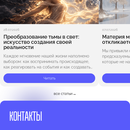
28.07.2026
07.07.2026
Преобразование тьмы в свет:
Материя м
искусство создания своей
откликает
реальности
Мы привыкли 
Каждое мгновение нашей жизни наполнено
предсказуемы
выбором: как воспринимать происходящее,
которые не на
как реагировать на события и как создавать
присмотреться
свою реальность. Освобождение от ожиданий
камне — она п
открывает путь к новым возможностям. Когда
Читать
формируется 
мы перестаём навязывать…
все статьи
→
КОНТАКТЫ