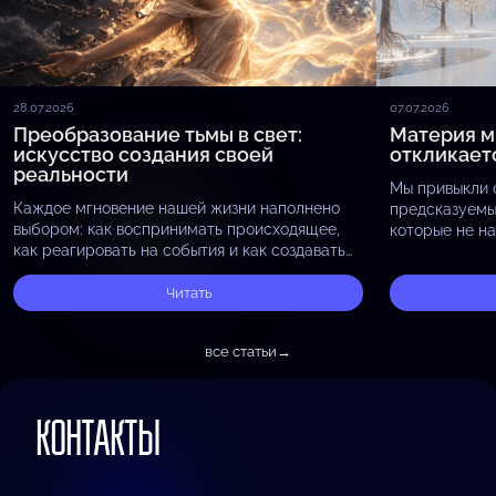
28.07.2026
07.07.2026
Преобразование тьмы в свет:
Материя м
искусство создания своей
откликает
реальности
Мы привыкли 
Каждое мгновение нашей жизни наполнено
предсказуемы
выбором: как воспринимать происходящее,
которые не на
как реагировать на события и как создавать
присмотреться
свою реальность. Освобождение от ожиданий
камне — она п
открывает путь к новым возможностям. Когда
Читать
формируется 
мы перестаём навязывать…
все статьи
→
КОНТАКТЫ