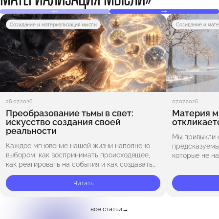
Созидание и материализация мысли
Созидание и мат
28.07.2026
07.07.2026
Преобразование тьмы в свет:
Материя м
искусство создания своей
откликает
реальности
Мы привыкли 
Каждое мгновение нашей жизни наполнено
предсказуемы
выбором: как воспринимать происходящее,
которые не на
как реагировать на события и как создавать
присмотреться
свою реальность. Освобождение от ожиданий
камне — она п
открывает путь к новым возможностям. Когда
Читать
формируется 
мы перестаём навязывать…
все статьи
→