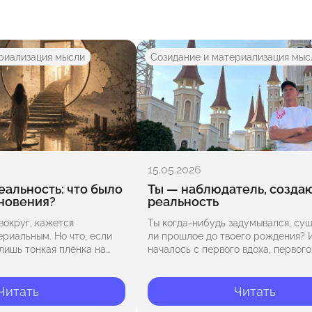
риализация мысли
Созидание и материализация мыс
15.05.2026
еальность: что было
Ты — наблюдатель, созд
гновения?
реальность
вокруг, кажется
Ты когда-нибудь задумывался, су
риальным. Но что, если
ли прошлое до твоего рождения? 
лишь тонкая плёнка на
началось с первого вдоха, первого
аничного океана
первого акта осознания? Эта мысл
сли мир, в котором мы
само восприятие времени и перен
опоры…
Читать
Читать