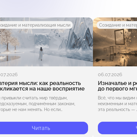
зидание и материализация мысли
Созидание и мате
.07.2026
06.07.2026
терия мысли: как реальность
Изначалье и р
кликается на наше восприятие
до первого м
 привыкли считать мир твёрдым,
Всё, что мы видим 
едсказуемым, подчинённым законам,
неизменным и мате
торые не нам менять. Но если
эта реальность — 
исмотреться, реальность не высечена в
поверхности безгр
мне — она пластична, текуча и
Изначалья? Что, е
рмируется в ответ на наш…
живём,…
Читать