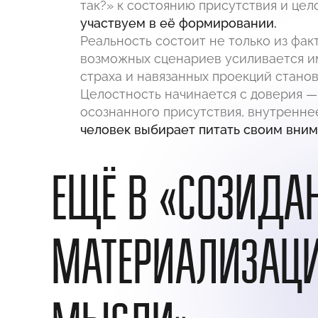
так?» к состоянию присутствия и цел
участвуем в её формировании.
Реальность состоит не только из фак
возможных сценариев усиливается и
страха и навязанных проекций стано
Целостность начинается с доверия — 
осознанного присутствия, внутренне
человек выбирает питать своим вним
ЕЩЁ В «СОЗИДА
МАТЕРИАЛИЗАЦ