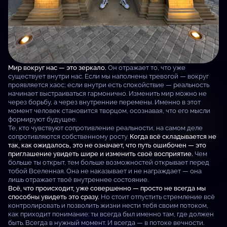
Мир вокруг нас — это зеркало.
Он отражает то, что уже
существует внутри нас. Если мы наполнены тревогой — вокруг
проявляется хаос; если внутри есть спокойствие — реальность
начинает выстраиваться гармонично. Изменить мир можно не
через борьбу, а через внутренние перемены. Именно в этот
момент человек становится творцом, осознавая, что его мысли
формируют будущее.
Те, кто чувствуют сопротивление реальности, на самом деле
сопротивляются собственному росту.
Когда всё складывается не
так, как ожидалось, это не означает, что путь ошибочен — это
приглашение увидеть шире и изменить своё восприятие.
Чем
больше ты открыт, тем больше возможностей открывает перед
тобой Вселенная. Она не наказывает и не награждает — она
лишь отражает твоё внутреннее состояние.
Всё, что происходит, уже совершенно — просто не всегда мы
способны увидеть это сразу.
Но стоит отпустить стремление всё
контролировать и позволить жизни нести тебя своим потоком,
как приходит понимание: ты всегда был именно там, где должен
быть. Всегда в нужный момент. И всегда — в потоке вечности.