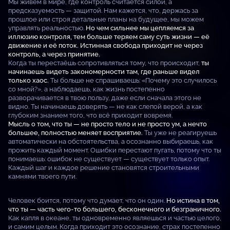
Мы живём в мире, где контроль считается силой, а
предсказуемость — защитой. Нам кажется, что, держась за
прошлое или строя детальные планы на будущее, мы можем
управлять реальностью.
Но чем сильнее мы цепляемся за
иллюзию контроля, тем больше теряем саму суть жизни — её
движение и её поток. Истинная свобода приходит не через
контроль, а через принятие.
Когда ты перестаёшь сопротивляться тому, что происходит,
ты
начинаешь видеть закономерности там, где раньше видел
только хаос.
Ты больше не спрашиваешь: «Почему это случилось
со мной?», а наблюдаешь, как жизнь постепенно
разворачивается в твою пользу, даже если сначала этого не
видно. Ты начинаешь доверять — не как слепой верой, а как
глубоким знанием того, что всё приходит вовремя.
Мысль о том, что ты — не просто тело и не просто ум, а нечто
большее, полностью меняет восприятие.
Ты уже не реагируешь
автоматически на обстоятельства, а осознанно выбираешь, как
прожить каждый момент. Ошибки перестают пугать, потому что ты
понимаешь: ошибок не существует — существует только опыт.
Каждый шаг и каждое решение становятся строительными
камнями твоего пути.
Человек боится, потому что думает, что он один.
Но истина в том,
что ты — часть чего-то большего, бесконечного и безграничного.
Как капля в океане, ты одновременно являешься и частью целого,
и самим целым. Когда приходит это осознание, страх постепенно