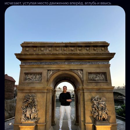
исчезает, уступая место движению вперёд, вглубь и ввысь.