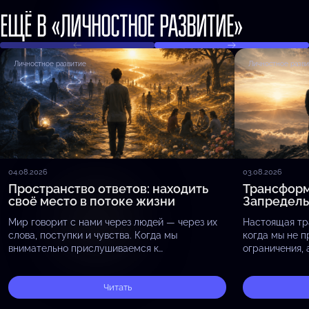
ЕЩЁ В «ЛИЧНОСТНОЕ РАЗВИТИЕ»
Личностное развитие
Личностное разв
04.08.2026
03.08.2026
Пространство ответов: находить
Трансформ
своё место в потоке жизни
Запредел
Мир говорит с нами через людей — через их
Настоящая тр
слова, поступки и чувства. Когда мы
когда мы не п
внимательно прислушиваемся к
ограничения,
окружающим, мы замечаем, что они
восприятия, с
отражают то, что скрыто внутри нас,
пределы прив
принося…
Читать
вопроса «Как 