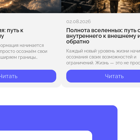
02.08.2026
: путь к
Полнота вселенных: путь 
му
внутреннего к внешнему 
обратно
ормация начинается
Каждый новый уровень жизни начи
е просто осознаём свои
осознания своих возможностей и
асширяем границы
ограничений. Жизнь — это не про
цели, выходящие за
событий, а игра с множеством уро
го. Переключая внимание
сценариев. На этом пути нас встр
бавиться?» на вопрос
Читать
Читать