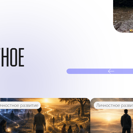
ТНОЕ
чностное развитие
Личностное разви