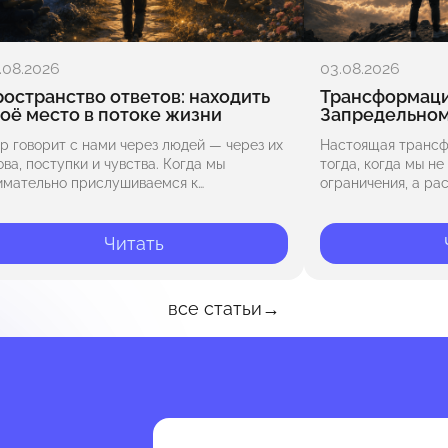
.08.2026
03.08.2026
остранство ответов: находить
Трансформация
оё место в потоке жизни
Запредельно
р говорит с нами через людей — через их
Настоящая трансф
ова, поступки и чувства. Когда мы
тогда, когда мы н
имательно прислушиваемся к
ограничения, а р
ружающим, мы замечаем, что они
восприятия, ставя 
ражают то, что скрыто внутри нас,
пределы привычно
инося…
с вопроса «Как из
Читать
«Что…
все статьи
→