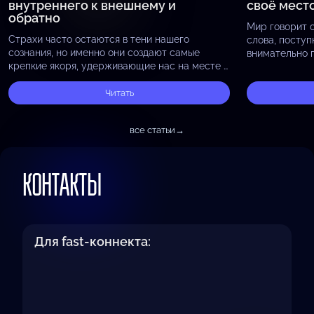
внутреннего к внешнему и
своё мест
обратно
Мир говорит 
Страхи часто остаются в тени нашего
слова, поступ
сознания, но именно они создают самые
внимательно 
крепкие якоря, удерживающие нас на месте и
окружающим, 
не позволяющие двигаться вперёд. Будь то
отражают то, 
страх неудачи, страх осуждения, страх…
Читать
принося…
все статьи
→
КОНТАКТЫ
Для fast-коннекта: