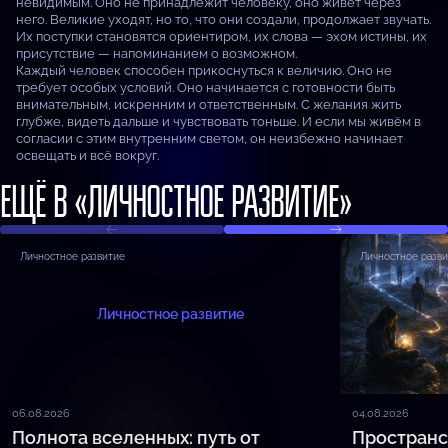
невидимым. Оно не принадлежит человеку, оно живёт через
него. Великие уходят, но то, что они создали, продолжает звучать.
Их поступки становятся ориентиром, их слова — эхом истины, их
присутствие — напоминанием о возможном.
Каждый человек способен прикоснуться к величию. Оно не
требует особых условий. Оно начинается с готовности быть
внимательным, искренним и ответственным. С желания жить
глубже, видеть дальше и чувствовать тоньше. И если мы живём в
согласии с этим внутренним светом, он неизбежно начинает
освещать и всё вокруг.
ЕЩЁ В «ЛИЧНОСТНОЕ РАЗВИТИЕ»
Личностное развитие
Личностное разв
Личностное развитие
06.08.2026
04.08.2026
Полнота вселенных: путь от
Пространс