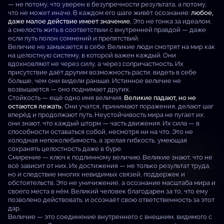
— не потому, что уверен в безупречности результата, а потому,
что не может иначе. В каждом его шаге живёт осознание:
любое,
даже малое действие имеет значение.
Это не гонка за идеалом,
а смелость жить в соответствии с внутренней правдой — даже
если путь полон сомнений и препятствий.
Величие не замыкается в себе. Великие люди смотрят на мир как
на целостную систему, в которой важен каждый. Они
вдохновляют не через силу, а через сопричастность. Их
присутствие даёт другим возможность расти, видеть в себе
больше, чем они видели раньше. Истинное величие не
возвышается — оно поднимает других.
Стойкость — ещё одно имя величия.
Великие падают, но не
остаются лежать.
Они учатся, принимают поражения, делают шаг
вперёд и продолжают путь. Неустойчивость мира не пугает их:
они знают, что каждый шторм — часть движения. Их сила — в
способности оставаться собой, несмотря ни на что. Это не
холодная непоколебимость, а зрелая гибкость, умеющая
сохранять целостность даже в буре.
Смирение — ключ к подлинному величию. Великие знают, что не
всё зависит от них. Их достижения — не только результат труда,
но и следствие многих невидимых связей, поддержек и
обстоятельств. Это не уничижение, а осознание масштаба мира и
своего места в нём. Великий человек благодарен за то, что ему
позволено действовать, и осознаёт свою ответственность за этот
дар.
Величие — это соединение внутреннего с внешним, видимого с