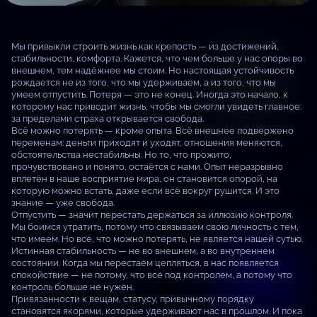
Мы привыкли строить жизнь как крепость — из достижений,
стабильности, комфорта. Кажется, что чем больше у нас опоры во
внешнем, тем надёжнее мы стоим. Но настоящая устойчивость
рождается не из того, что мы удерживаем, а из того, что мы
умеем отпустить. Потеря — это не конец. Иногда это начало, к
которому нас приводит жизнь, чтобы мы смогли увидеть главное:
за пределами страха открывается свобода.
Всё можно потерять — кроме опыта. Всё внешнее подвержено
переменам: деньги приходят и уходят, отношения меняются,
обстоятельства нестабильны. Но то, что прожито,
прочувствовано и понято, остаётся с нами. Опыт неразрывно
вплетён в наше восприятие мира, он становится опорой, на
которую можно встать, даже если всё вокруг рушится. И это
знание — уже свобода.
Отпустить — значит перестать держаться за иллюзию контроля.
Мы боимся утратить, потому что связываем свою личность с тем,
что имеем. Но всё, что можно потерять, не является нашей сутью.
Истинная стабильность — не во внешнем, а во внутреннем
состоянии. Когда мы перестаём цепляться, в нас появляется
спокойствие — не потому, что всё под контролем, а потому что
контроль больше не нужен.
Привязанности к вещам, статусу, привычному порядку
становятся якорями, которые удерживают нас в прошлом. И пока