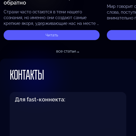
обратно
Мир говорит 
Страхи часто остаются в тени нашего
слова, поступ
сознания, но именно они создают самые
внимательно 
крепкие якоря, удерживающие нас на месте и
окружающим, 
не позволяющие двигаться вперёд. Будь то
отражают то, 
страх неудачи, страх осуждения, страх…
Читать
принося…
все статьи
→
КОНТАКТЫ
Для fast-коннекта: