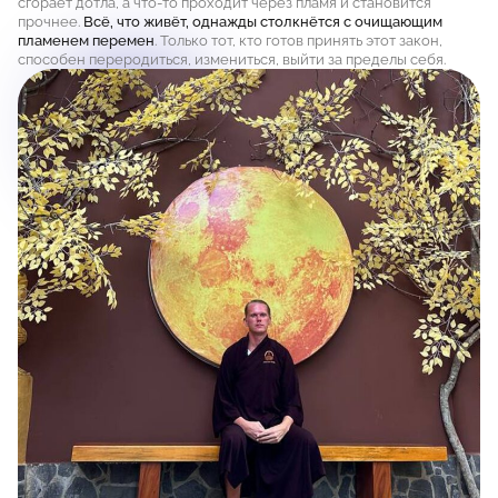
сгорает дотла, а что-то проходит через пламя и становится
прочнее.
Всё, что живёт, однажды столкнётся с очищающим
пламенем перемен
. Только тот, кто готов принять этот закон,
способен переродиться, измениться, выйти за пределы себя.