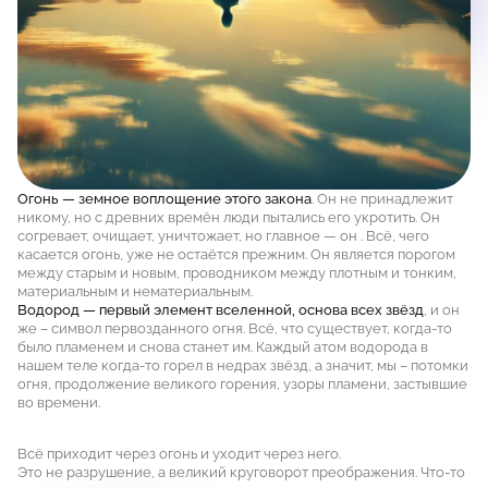
Огонь — земное воплощение этого закона
. Он не принадлежит
никому, но с древних времён люди пытались его укротить. Он
согревает, очищает, уничтожает, но главное — он . Всё, чего
касается огонь, уже не остаётся прежним. Он является порогом
между старым и новым, проводником между плотным и тонким,
материальным и нематериальным.
Водород — первый элемент вселенной, основа всех звёзд
, и он
же – символ первозданного огня. Всё, что существует, когда-то
было пламенем и снова станет им. Каждый атом водорода в
нашем теле когда-то горел в недрах звёзд, а значит, мы – потомки
огня, продолжение великого горения, узоры пламени, застывшие
во времени.
Всё приходит через огонь и уходит через него.
Это не разрушение, а великий круговорот преображения. Что-то