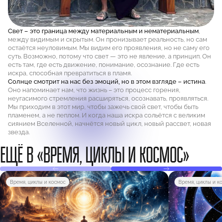
Свет – это граница между материальным и нематериальным
,
между видимым и скрытым. Он пронизывает реальность, но сам
остаётся неуловимым. Мы видим его проявления, но не саму его
суть. Возможно, потому что свет — это не явление, а принцип. Он
есть там, где есть движение, понимание, осознание. Где есть
искра, способная превратиться в пламя.
Солнце смотрит на нас без эмоций, но в этом взгляде – истина
.
Оно напоминает нам, что жизнь – это процесс горения,
неугасимого стремления расширяться, осознавать, проявляться.
Мы приходим в этот мир, чтобы зажечь свой свет, чтобы быть
пламенем, а не пеплом. И когда наша искра сольётся с великим
сиянием Вселенной, начнётся новый цикл, новый рассвет, новая
звезда.
ЕЩЁ В «ВРЕМЯ, ЦИКЛЫ И КОСМОС»
Время, циклы и космос
Время, циклы и к