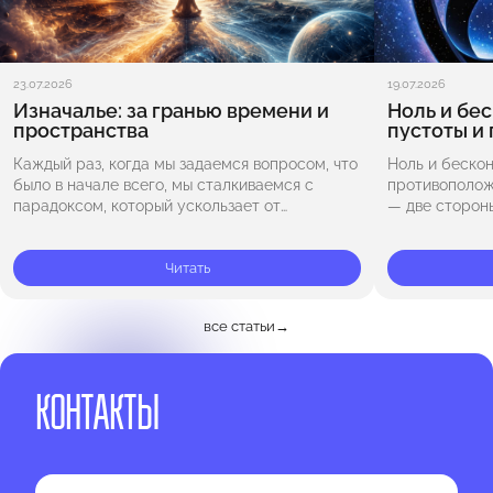
23.07.2026
19.07.2026
Изначалье: за гранью времени и
Ноль и бе
пространства
пустоты и
Каждый раз, когда мы задаемся вопросом, что
Ноль и беско
было в начале всего, мы сталкиваемся с
противополож
парадоксом, который ускользает от
— две стороны
привычной логики. Изначалье — это не просто
символ отсутс
момент во времени, это сама…
ещё не обрел
Читать
все статьи
→
КОНТАКТЫ