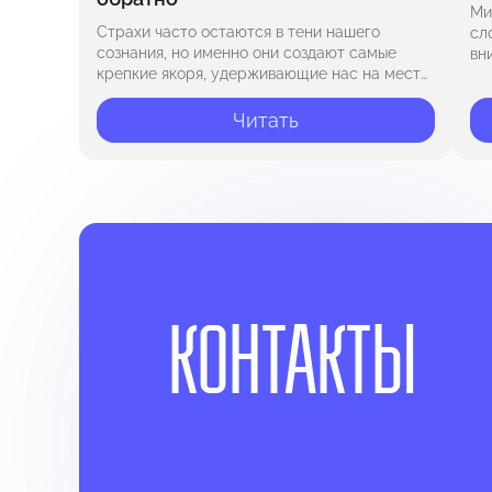
Ми
Страхи часто остаются в тени нашего
сл
сознания, но именно они создают самые
вн
крепкие якоря, удерживающие нас на месте
ок
и не позволяющие двигаться вперёд. Будь то
от
страх неудачи, страх осуждения, страх…
пр
Читать
КОНТАКТЫ