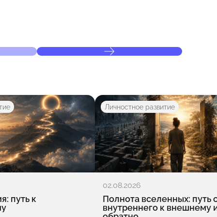
тие
Личностное развитие
02.08.2026
: путь к
Полнота вселенных: путь 
му
внутреннего к внешнему 
обратно