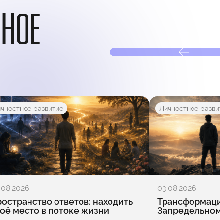
ТНОЕ
чностное развитие
Личностное разви
.08.2026
03.08.2026
остранство ответов: находить
Трансформация
оё место в потоке жизни
Запредельно