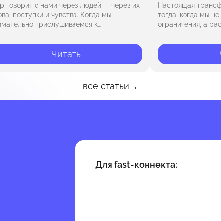
р говорит с нами через людей — через их
Настоящая трансф
ова, поступки и чувства. Когда мы
тогда, когда мы н
имательно прислушиваемся к
ограничения, а р
ружающим, мы замечаем, что они
восприятия, ставя 
ражают то, что скрыто внутри нас,
пределы привычно
инося…
с вопроса «Как из
Читать
«Что…
все статьи
→
Для fast-коннекта: