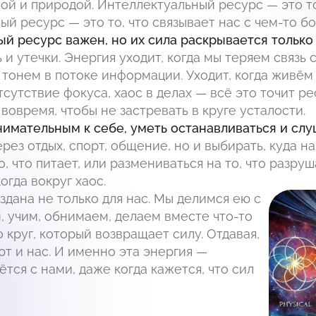
ой и природой. Интеллектуальный ресурс — это топ
ый ресурс — это то, что связывает нас с чем-то б
й ресурс важен, но их сила раскрывается только в
 и утечки. Энергия уходит, когда мы теряем связь 
тонем в потоке информации. Уходит, когда живём в
тсутствие фокуса, хаос в делах — всё это точит р
вовремя, чтобы не застревать в круге усталости.
имательным к себе, уметь останавливаться и слуша
рез отдых, спорт, общение, но и выбирать, куда н
о, что питает, или размениваться на то, что разру
огда вокруг хаос.
здана не только для нас. Мы делимся ею с
, учим, обнимаем, делаем вместе что-то
 круг, который возвращает силу. Отдавая,
т и нас. И именно эта энергия —
тся с нами, даже когда кажется, что сил