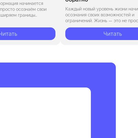
ормация начинается
Каждый новый уровень жизни начи
е просто осознаём свои
осознания своих возможностей и
асширяем границы
ограничений. Жизнь — это не про
цели, выходящие за
событий, а игра с множеством уро
го. Переключая внимание
сценариев. На этом пути нас встр
бавиться?» на вопрос
Читать
Читать