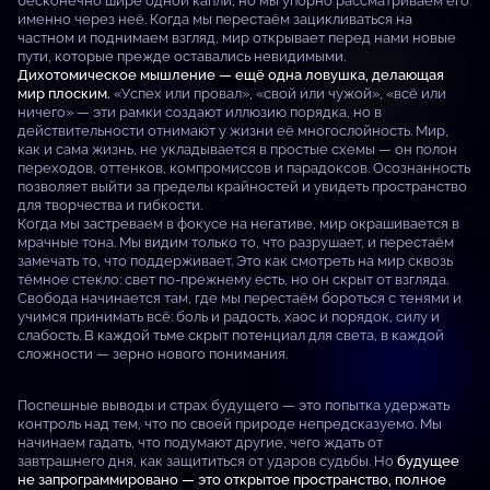
бесконечно шире одной капли, но мы упорно рассматриваем его
именно через неё. Когда мы перестаём зацикливаться на
частном и поднимаем взгляд, мир открывает перед нами новые
пути, которые прежде оставались невидимыми.
Дихотомическое мышление — ещё одна ловушка, делающая
мир плоским.
«Успех или провал», «свой или чужой», «всё или
ничего» — эти рамки создают иллюзию порядка, но в
действительности отнимают у жизни её многослойность. Мир,
как и сама жизнь, не укладывается в простые схемы — он полон
переходов, оттенков, компромиссов и парадоксов. Осознанность
позволяет выйти за пределы крайностей и увидеть пространство
для творчества и гибкости.
Когда мы застреваем в фокусе на негативе, мир окрашивается в
мрачные тона. Мы видим только то, что разрушает, и перестаём
замечать то, что поддерживает. Это как смотреть на мир сквозь
тёмное стекло: свет по-прежнему есть, но он скрыт от взгляда.
Свобода начинается там, где мы перестаём бороться с тенями и
учимся принимать всё: боль и радость, хаос и порядок, силу и
слабость. В каждой тьме скрыт потенциал для света, в каждой
сложности — зерно нового понимания.
Поспешные выводы и страх будущего — это попытка удержать
контроль над тем, что по своей природе непредсказуемо. Мы
начинаем гадать, что подумают другие, чего ждать от
завтрашнего дня, как защититься от ударов судьбы. Но
будущее
не запрограммировано — это открытое пространство, полное