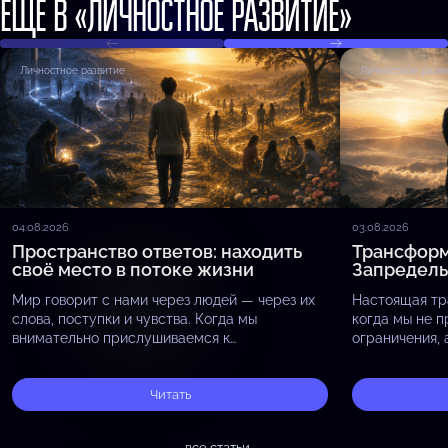
ЕЩЁ В «ЛИЧНОСТНОЕ РАЗВИТИЕ»
Личностное развитие
Личностное разв
04.08.2026
03.08.2026
Пространство ответов: находить
Трансформ
своё место в потоке жизни
Запредел
Мир говорит с нами через людей — через их
Настоящая тр
слова, поступки и чувства. Когда мы
когда мы не п
внимательно прислушиваемся к
ограничения,
окружающим, мы замечаем, что они
восприятия, с
отражают то, что скрыто внутри нас,
пределы прив
принося…
Читать
вопроса «Как 
все статьи
→