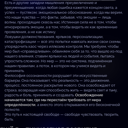
Есть и другие западни мышления: преувеличение и
преуменьшение, когда любая ошибка кажется концом света, а
успех — пустяком; эмоциональное обоснование, когда мы верим,
что наши чувства — это факты, забывая, что эмоции — лишь
волны, проходящие сквозь нас. Истинная сила не в том, чтобы
игнорировать эмоции, а в том, чтобы видеть их как временные
проявления, а не как истину.
Ловушки долженствования, ярлыков, персонализации,
катастрофизации — всё это попытки навязать жизни свои схемы,
упорядочить хаос через иллюзию контроля. Мы требуем, чтобы
мир был «справедливым», обвиняем себя за то, что вышло из-под
нашего влияния, ставим ярлыки на людей и события, пытаясь
упростить сложное. Но мир — это не система, подчинённая
нашим правилам, а поток, в котором мы учимся видеть и
принимать.
Философия осознанности разрушает эти искусственные
барьеры. Она показывает, что реальность — это движение,
процесс, постоянное раскрытие нового. Она освобождает от
страха, возвращая нам способность жить — видеть свет и тьму,
радость и боль, принимать и создавать.
Освобождение
начинается там, где мы перестаём требовать от мира
определённости
, а вместо этого открываемся его бесконечной
полноте.
Это путь к настоящей свободе — свободе чувствовать, творить,
быть.