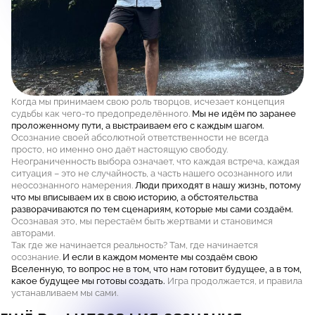
Когда мы принимаем свою роль творцов, исчезает концепция
судьбы как чего-то предопределённого.
Мы не идём по заранее
проложенному пути, а выстраиваем его с каждым шагом.
Осознание своей абсолютной ответственности не всегда
просто, но именно оно даёт настоящую свободу.
Неограниченность выбора означает, что каждая встреча, каждая
ситуация – это не случайность, а часть нашего осознанного или
неосознанного намерения.
Люди приходят в нашу жизнь, потому
что мы вписываем их в свою историю, а обстоятельства
разворачиваются по тем сценариям, которые мы сами создаём.
Осознавая это, мы перестаём быть жертвами и становимся
авторами.
Так где же начинается реальность? Там, где начинается
осознание.
И если в каждом моменте мы создаём свою
Вселенную, то вопрос не в том, что нам готовит будущее, а в том,
какое будущее мы готовы создать.
Игра продолжается, и правила
устанавливаем мы сами.