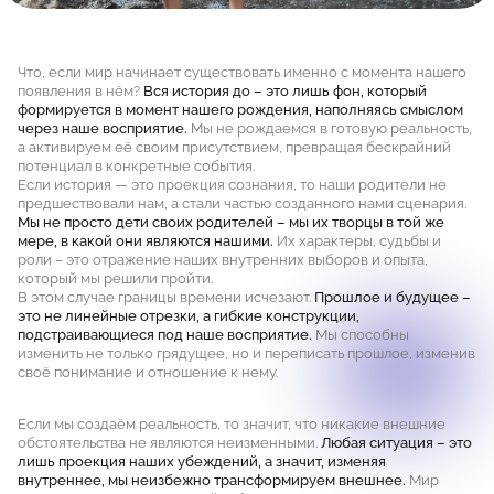
Что, если мир начинает существовать именно с момента нашего
появления в нём?
Вся история до – это лишь фон, который
формируется в момент нашего рождения, наполняясь смыслом
через наше восприятие.
Мы не рождаемся в готовую реальность,
а активируем её своим присутствием, превращая бескрайний
потенциал в конкретные события.
Если история — это проекция сознания, то наши родители не
предшествовали нам, а стали частью созданного нами сценария.
Мы не просто дети своих родителей – мы их творцы в той же
мере, в какой они являются нашими.
Их характеры, судьбы и
роли – это отражение наших внутренних выборов и опыта,
который мы решили пройти.
В этом случае границы времени исчезают.
Прошлое и будущее –
это не линейные отрезки, а гибкие конструкции,
подстраивающиеся под наше восприятие.
Мы способны
изменить не только грядущее, но и переписать прошлое, изменив
своё понимание и отношение к нему.
Если мы создаём реальность, то значит, что никакие внешние
обстоятельства не являются неизменными.
Любая ситуация – это
лишь проекция наших убеждений, а значит, изменяя
внутреннее, мы неизбежно трансформируем внешнее.
Мир