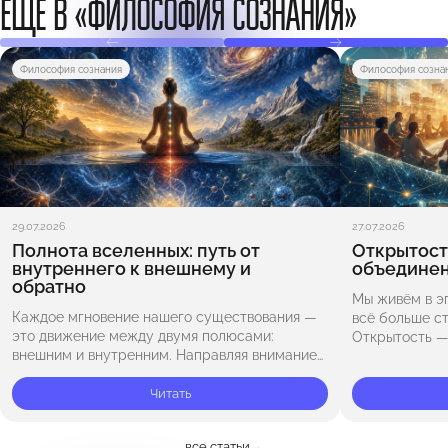
ЕЩЁ В «ФИЛОСОФИЯ СОЗНАНИЯ»
Философия сознания
Философия созна
29.07.2026
27.07.2026
Полнота вселенных: путь от
Открытость
внутреннего к внешнему и
объедине
обратно
Мы живём в э
Каждое мгновение нашего существования —
всё больше с
это движение между двумя полюсами:
Открытость — 
внешним и внутренним. Направляя внимание
доверию, гар
во внешний мир — к природе, звёздам и
основе такого
бескрайнему космосу, — мы ощущаем
Читать
масштаб Вселенной…
все статьи
→