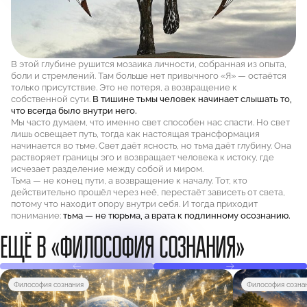
В этой глубине рушится мозаика личности, собранная из опыта,
боли и стремлений. Там больше нет привычного «Я» — остаётся
только присутствие. Это не потеря, а возвращение к
собственной сути.
В тишине тьмы человек начинает слышать то,
что всегда было внутри него.
Мы часто думаем, что именно свет способен нас спасти. Но свет
лишь освещает путь, тогда как настоящая трансформация
начинается во тьме. Свет даёт ясность, но тьма даёт глубину. Она
растворяет границы эго и возвращает человека к истоку, где
исчезает разделение между собой и миром.
Тьма — не конец пути, а возвращение к началу. Тот, кто
действительно прошёл через неё, перестаёт зависеть от света,
потому что находит опору внутри себя. И тогда приходит
понимание:
тьма — не тюрьма, а врата к подлинному осознанию.
ЕЩЁ В «ФИЛОСОФИЯ СОЗНАНИЯ»
Философия сознания
Философия созна