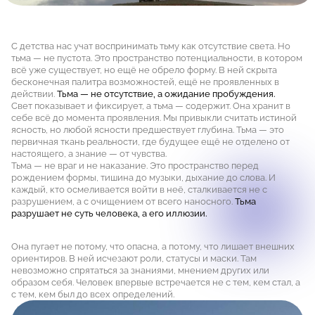
С детства нас учат воспринимать тьму как отсутствие света. Но
тьма — не пустота. Это пространство потенциальности, в котором
всё уже существует, но ещё не обрело форму. В ней скрыта
бесконечная палитра возможностей, ещё не проявленных в
действии.
Тьма — не отсутствие, а ожидание пробуждения.
Свет показывает и фиксирует, а тьма — содержит. Она хранит в
себе всё до момента проявления. Мы привыкли считать истиной
ясность, но любой ясности предшествует глубина. Тьма — это
первичная ткань реальности, где будущее ещё не отделено от
настоящего, а знание — от чувства.
Тьма — не враг и не наказание. Это пространство перед
рождением формы, тишина до музыки, дыхание до слова. И
каждый, кто осмеливается войти в неё, сталкивается не с
разрушением, а с очищением от всего наносного.
Тьма
разрушает не суть человека, а его иллюзии.
Она пугает не потому, что опасна, а потому, что лишает внешних
ориентиров. В ней исчезают роли, статусы и маски. Там
невозможно спрятаться за знаниями, мнением других или
образом себя. Человек впервые встречается не с тем, кем стал, а
с тем, кем был до всех определений.