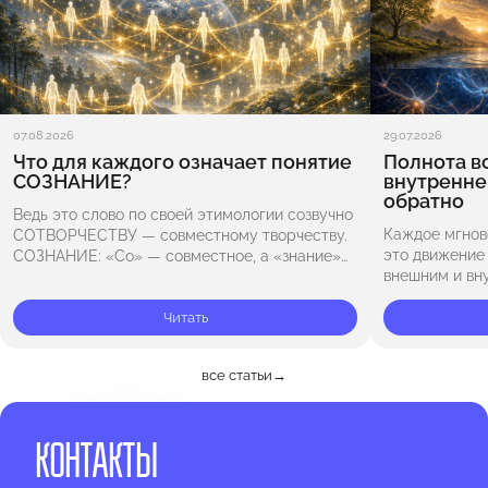
07.08.2026
29.07.2026
Что для каждого означает понятие
Полнота вс
СОЗНАНИЕ?
внутренне
обратно
Ведь это слово по своей этимологии созвучно
Каждое мгнов
СОТВОРЧЕСТВУ — совместному творчеству.
это движение
СОЗНАНИЕ: «Со» — совместное, а «знание»
внешним и вн
— знание и опыт, полученные в прежних
во внешний ми
воплощениях или циклах эволюции.
бескрайнему 
Получается, что…
Читать
масштаб Всел
все статьи
→
КОНТАКТЫ