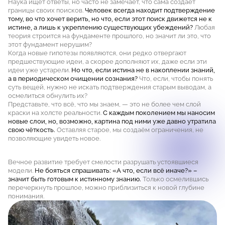
Наука ищет ответы, но часто не замечает, что сама создаёт
границы своих поисков.
Человек всегда находит подтверждение
тому, во что хочет верить, но что, если этот поиск движется не к
истине, а лишь к укреплению существующих убеждений?
Любая
теория строится на фундаменте прошлого, но значит ли это, что
этот фундамент нерушим?
Когда новые гипотезы появляются, они редко отвергают
предшествующие идеи, а скорее дополняют их, даже если эти
идеи уже устарели.
Но что, если истина не в накоплении знаний,
а в периодическом очищении сознания?
Что, если, чтобы понять
суть вещей, нужно не искать подтверждения старым выводам, а
осмелиться обнулить их?
Представьте, что всё, что мы знаем, — это не более чем слой
краски на холсте реальности.
С каждым поколением мы наносим
новые слои, но, возможно, картина под ними уже давно утратила
свою чёткость.
Оставляя старое, мы создаём ограничения, не
позволяющие увидеть новое.
Вечное развитие требует смелости разрушать устоявшиеся
модели.
Не бояться спрашивать: «А что, если всё иначе?» –
значит быть готовым к истинному знанию.
Только осмелившись
перечеркнуть прошлое, можно приблизиться к новой глубине
понимания.