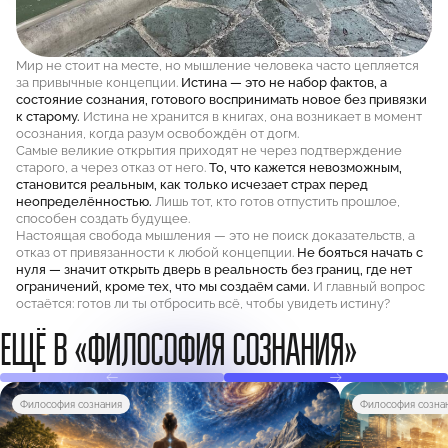
Мир не стоит на месте, но мышление человека часто цепляется
за привычные концепции.
Истина — это не набор фактов, а
состояние сознания, готового воспринимать новое без привязки
к старому.
Истина не хранится в книгах, она возникает в момент
осознания, когда разум освобождён от догм.
Самые великие открытия приходят не через подтверждение
старого, а через отказ от него.
То, что кажется невозможным,
становится реальным, как только исчезает страх перед
неопределённостью.
Лишь тот, кто готов отпустить прошлое,
способен создать будущее.
Настоящая свобода мышления — это не поиск доказательств, а
отказ от привязанности к любой концепции.
Не бояться начать с
нуля — значит открыть дверь в реальность без границ, где нет
ограничений, кроме тех, что мы создаём сами.
И главный вопрос
остаётся: готов ли ты отбросить всё, чтобы увидеть истину?
ЕЩЁ В «ФИЛОСОФИЯ СОЗНАНИЯ»
Философия сознания
Философия созна