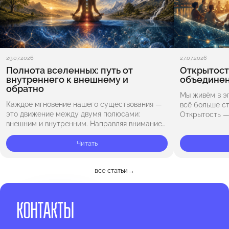
29.07.2026
27.07.2026
Полнота вселенных: путь от
Открытость
внутреннего к внешнему и
объедине
обратно
Мы живём в э
Каждое мгновение нашего существования —
всё больше с
это движение между двумя полюсами:
Открытость — 
внешним и внутренним. Направляя внимание
доверию, гар
во внешний мир — к природе, звёздам и
основе такого
бескрайнему космосу, — мы ощущаем
Читать
масштаб Вселенной…
все статьи
→
КОНТАКТЫ