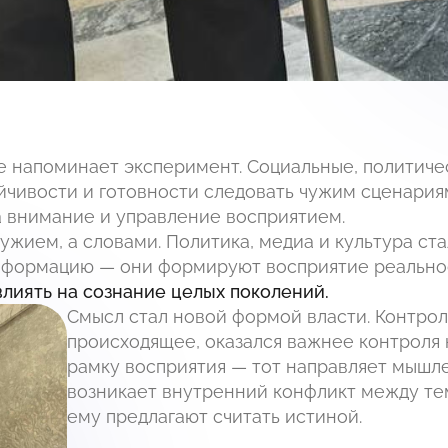
е напоминает эксперимент. Социальные, политиче
йчивости и готовности следовать чужим сценария
а внимание и управление восприятием.
ужием, а словами. Политика, медиа и культура ст
нформацию — они формируют восприятие реально
лиять на сознание целых поколений.
Смысл стал новой формой власти. Контрол
происходящее, оказался важнее контроля 
рамку восприятия — тот направляет мышл
возникает внутренний конфликт между тем,
ему предлагают считать истиной.