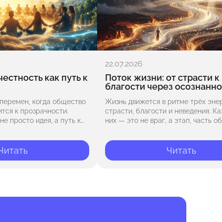
22.07.2026
честность как путь к
Поток жизни: от страсти к
благости через осознанно
перемен, когда общество
Жизнь движется в ритме трёх энер
тся к прозрачности.
страсти, благости и неведения. Ка
е просто идея, а путь к
них — это не враг, а этап, часть о
и и объединению людей. В
Страсть дарит нам огонь и движен
хода…
Она…
Читать
Читать