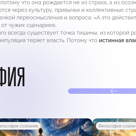
отому что она рождается не из страха, а из осозн
я через культуру, привычки и коллективные стра
очкой переосмысления и вопроса: «А это действи
от чужих сценариев.
ого всегда существует точка тишины, из которой 
нипуляция теряет власть. Потому что
истинная вла
ФИЯ
лософия сознания
Философия созна